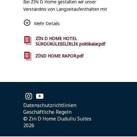
Bei ZIN D Home gestalten wir unser
Verständnis von Langzeitaufenthalten mit
einem Umwelt-und gesellschaftsbewussten
Mehr Details
Ansatz. In allen unseren Einrichtungen in
Istanbul bemühen wir uns, unseren Gästen
ein nachhaltiges Aufenthaltserlebnis zu
ZİN D HOME HOTEL
SÜRDÜRÜLEBİLİRLİK politikalar.pdf
bieten, in dem natürliche Ressourcen
effizient genutzt werden, mit dem lokalen
ZİND HOME RAPOR.pdf
Leben kompatibel sind und unseren Gästen
eine nachhaltige Unterkunft bieten. Auf
dieser Seite können Sie auf unsere
relevanten Berichte zugreifen.
Datenschutzrichtlinien
Geschäftliche Regeln
© Zin D Home Dudullu Suites
2026