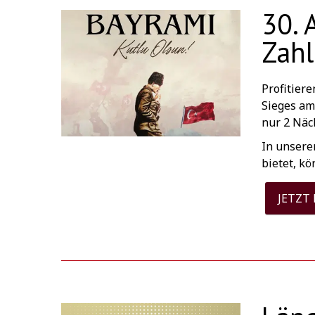
30. 
Zah
Profitier
Sieges am
nur 2 Näc
In unsere
bietet, k
JETZT