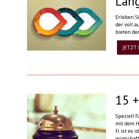
Läng
Erleben S
der voll 
bieten de
JETZT
15 +
Speziell 
mit dem H
Fi ist es 
wirtschaf