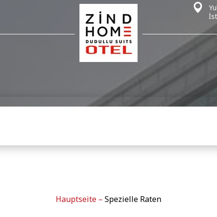
Yu
İs
Hauptseite
–
Spezielle Raten