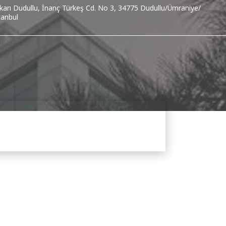
karı Dudullu, İnanç Türkeş Cd. No 3, 34775 Dudullu/Ümraniye/
tanbul