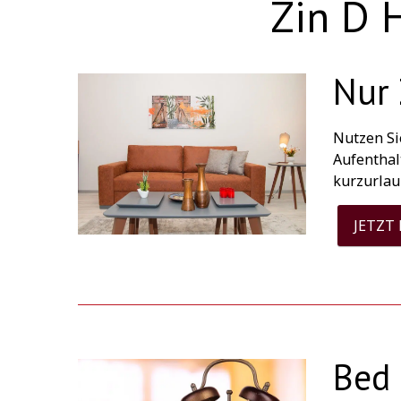
Zin D 
Nur 
Nutzen Si
Aufenthal
kurzurlau
JETZT
Bed 