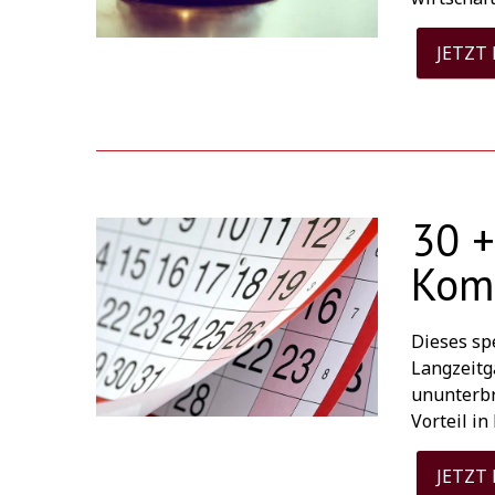
JETZT
30 +
Kom
Dieses sp
Langzeitg
ununterbr
Vorteil i
JETZT