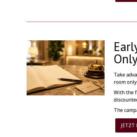
Earl
Onl
Take adva
room only
With the f
discounted
The campai
JETZT