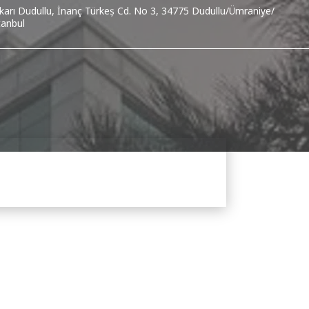
karı Dudullu, İnanç Türkeş Cd. No 3, 34775 Dudullu/Ümraniye/
tanbul