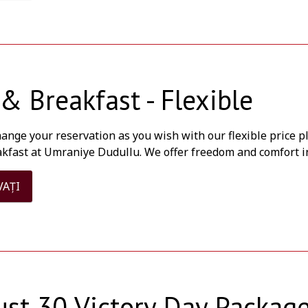
& Breakfast - Flexible
hange your reservation as you wish with our flexible price 
akfast at Umraniye Dudullu. We offer freedom and comfort i
VAȚI
st 30 Victory Day Package