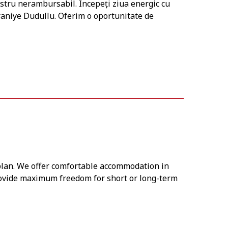
stru nerambursabil. Începeți ziua energic cu
mraniye Dudullu. Oferim o oportunitate de
.
 plan. We offer comfortable accommodation in
rovide maximum freedom for short or long-term