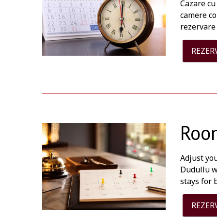
Cazare cu
camere con
rezervare 
REZER
Room
Adjust you
Dudullu w
stays for 
REZER