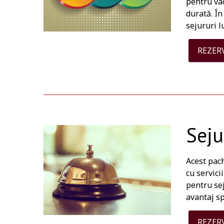
pentru vac
durată. Î
sejururi l
REZER
Seju
Acest pach
cu servici
pentru sej
avantaj sp
REZER