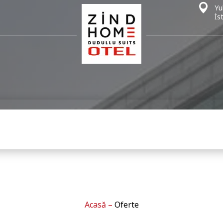
Yu
İs
Acasă
–
Oferte