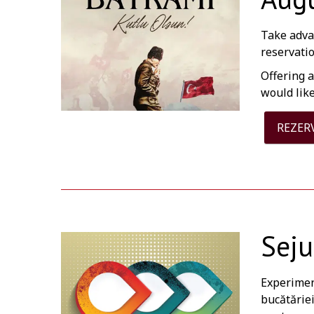
Take adva
reservatio
Offering a
would lik
REZER
Seju
Experiment
bucătăriei