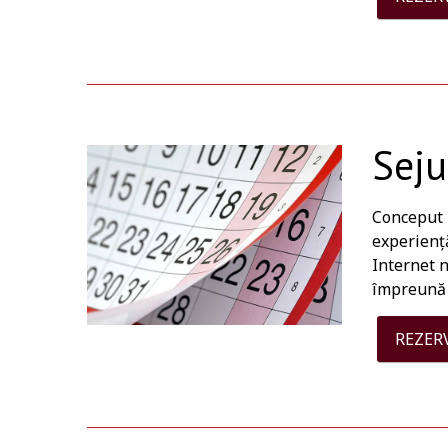
Seju
Conceput p
experiență
Internet n
împreună 
REZER