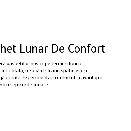
chet Lunar De Confort
eră oaspeților noștri pe termen lung o
t utilată, o zonă de living spațioasă și
gă durată. Experimentați confortul și avantajul
tru sejururile lunare.