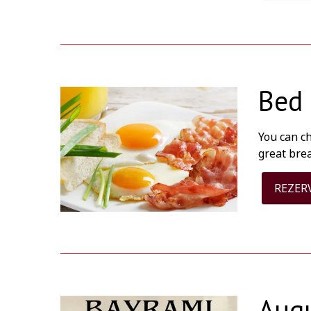
Bed 
You can c
great bre
REZER
Augu