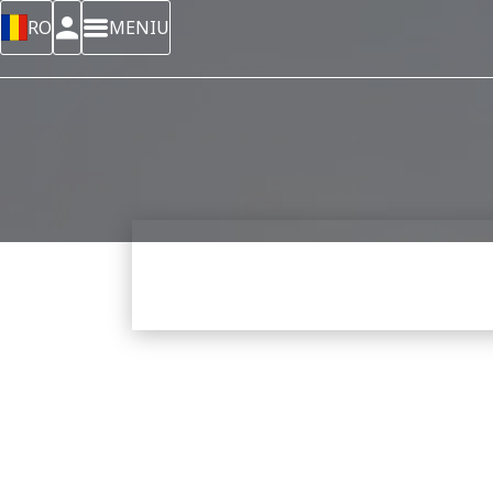
RO
MENIU