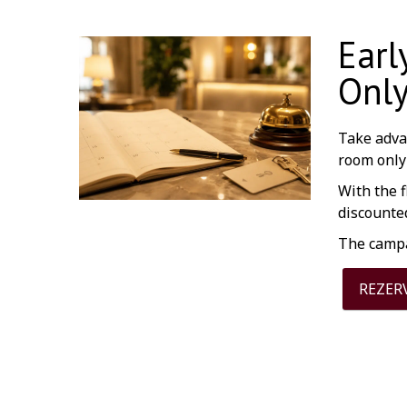
Earl
Onl
Take adva
room only
With the f
discounted
The campai
REZER