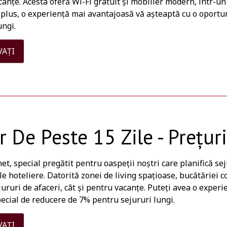
anțe. Acesta oferă Wi-Fi gratuit și mobilier modern, într-un
n plus, o experiență mai avantajoasă vă așteaptă cu o oport
ungi.
VAȚI
r De Peste 15 Zile - Prețur
et, special pregătit pentru oaspeții noștri care planifică s
ile hoteliere. Datorită zonei de living spațioase, bucătăriei co
ururi de afaceri, cât și pentru vacanțe. Puteți avea o exper
ecial de reducere de 7% pentru sejururi lungi.
VAȚI