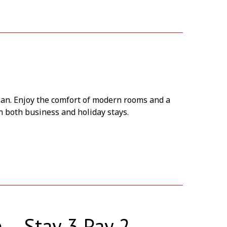
plan. Enjoy the comfort of modern rooms and a
n both business and holiday stays.
 – Stay 3 Pay 2