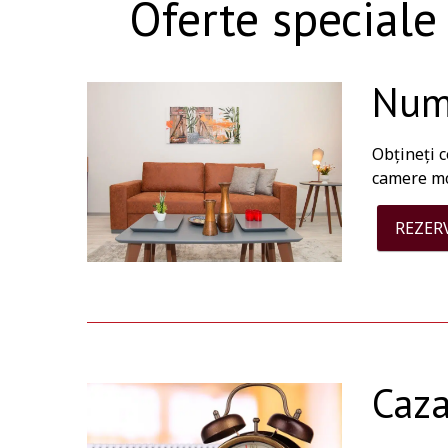
Oferte speciale
Numa
Obțineți c
camere mod
REZER
Caza