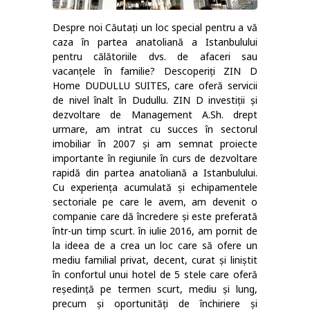
Despre noi Căutați un loc special pentru a vă
caza în partea anatoliană a Istanbulului
pentru călătoriile dvs. de afaceri sau
vacanțele în familie? Descoperiți ZIN D
Home DUDULLU SUITES, care oferă servicii
de nivel înalt în Dudullu. ZIN D investiții și
dezvoltare de Management A.Sh. drept
urmare, am intrat cu succes în sectorul
imobiliar în 2007 și am semnat proiecte
importante în regiunile în curs de dezvoltare
rapidă din partea anatoliană a Istanbulului.
Cu experiența acumulată și echipamentele
sectoriale pe care le avem, am devenit o
companie care dă încredere și este preferată
într-un timp scurt. în iulie 2016, am pornit de
la ideea de a crea un loc care să ofere un
mediu familial privat, decent, curat și liniștit
în confortul unui hotel de 5 stele care oferă
reședință pe termen scurt, mediu și lung,
precum și oportunități de închiriere și