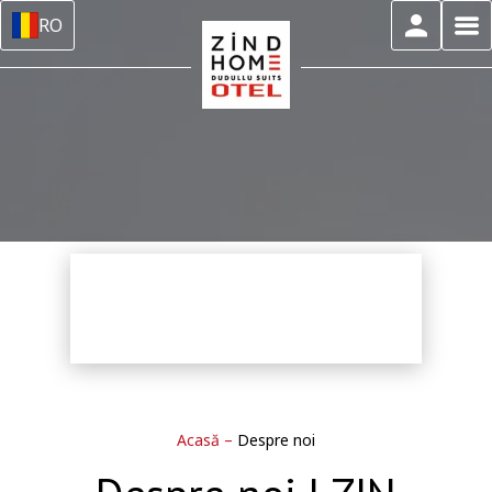
RO
Acasă
–
Despre noi