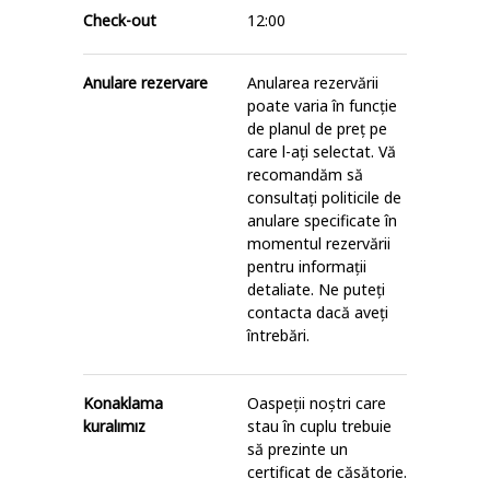
Check-out
12:00
Anulare rezervare
Anularea rezervării
poate varia în funcție
de planul de preț pe
care l-ați selectat. Vă
recomandăm să
consultați politicile de
anulare specificate în
momentul rezervării
pentru informații
detaliate. Ne puteți
contacta dacă aveți
întrebări.
Konaklama
Oaspeții noștri care
kuralımız
stau în cuplu trebuie
să prezinte un
certificat de căsătorie.