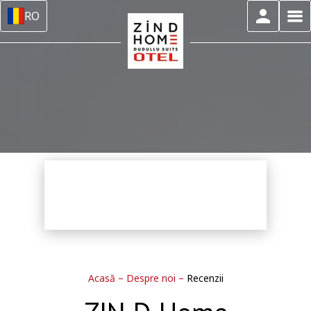
RO
Acasă
–
Despre noi
–
Recenzii