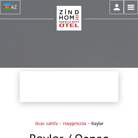
AZ
Əsas səhifə
–
Haqqımızda
–
Rəylər