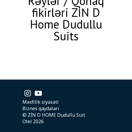
Rəylər / Qonaq
fikirləri ZİN D
Home Dudullu
Suits
Məxfilik siyasəti
Biznes qaydaları
© ZİN D HOME Dudullu Suit
Otel 2026