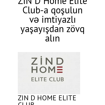
ZİN D Home Elite
Club-a qoşulun
və imtiyazlı
yaşayışdan zövq
alın
ZIN D HOME ELITE
CLUB