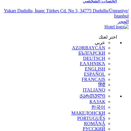
الحساب الشخصي
Yukarı Dudullu, İnanç Türkeş Cd. No 3, 34775 Dudullu/Ümraniye/
İstanbul
الحجز
اختر لغتك
عربي
AZƏRBAYCAN
БЪЛГАРСКИ
DEUTSCH
ΕΛΛΗΝΙΚΆ
ENGLISH
ESPAÑOL
FRANÇAIS
हिंदी
ITALIANO
ᲥᲐᲠᲗᲣᲚᲘ
ҚАЗАҚ
한국어
МАКЕДОНСКИ
PORTUGUÊS
ROMÂNĂ
РУССКИЙ