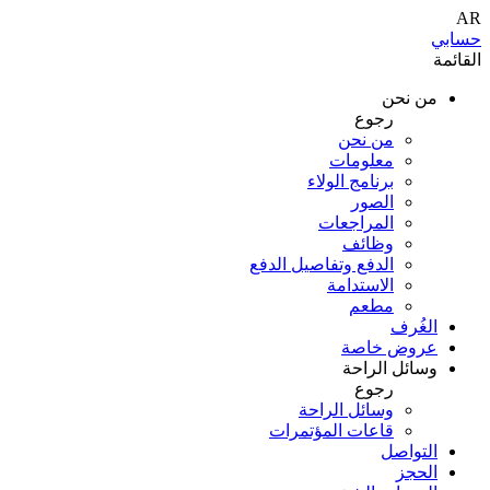
AR
حسابي
القائمة
من نحن
رجوع
من نحن
معلومات
برنامج الولاء
الصور
المراجعات
وظائف
الدفع وتفاصيل الدفع
الاستدامة
مطعم
الغُرف
عروض خاصة
وسائل الراحة
رجوع
وسائل الراحة
قاعات المؤتمرات
التواصل
الحجز