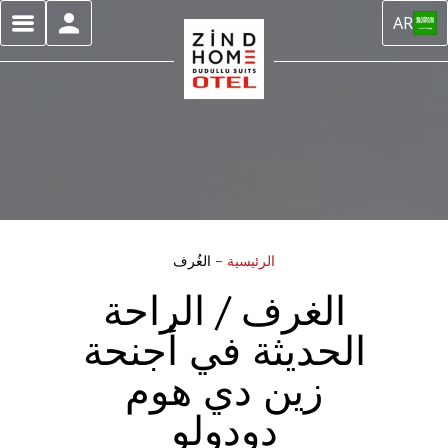
AR
الرئيسية
–
الغُرف
الغرف / الراحة
الحديثة في أجنحة
زين دي هوم
دودولو