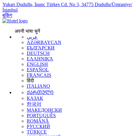
Yukarı Dudullu, İnanç Türkeş Cd. No 3, 34775 Dudullu/Ümraniye/
İstanbul
बुकिंग
अपनी भाषा चुनें
عربي
AZƏRBAYCAN
БЪЛГАРСКИ
DEUTSCH
ΕΛΛΗΝΙΚΆ
ENGLISH
ESPAÑOL
FRANÇAIS
हिंदी
ITALIANO
ᲥᲐᲠᲗᲣᲚᲘ
ҚАЗАҚ
한국어
МАКЕДОНСКИ
PORTUGUÊS
ROMÂNĂ
РУССКИЙ
TÜRKÇE