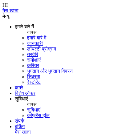
HI
मेरा खाता
मेन्यू
हमारे बारे में
वापस
हमारे बारे में
जानकारी
लॉयल्टी प्रोग्राम
तस्वीरें
समीक्षाएं
करियर
भुगतान और भुगतान विवरण
स्थिरता
रेस्टोरेंट
कमरे
विशेष ऑफर
सुविधाएं
वापस
सुविधाएं
कांफ्रेंस हॉल
संपर्क
बुकिंग
मेरा खाता