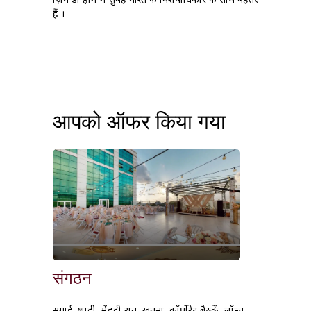
हैं ।
आपको ऑफर किया गया
संगठन
सगाई, शादी, मेंहदी रात, खतना, कॉर्पोरेट बैठकें, लॉन्च,