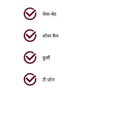
चेयर-बेड
शॉवर कैप
कुर्सी
टी ज़ोन