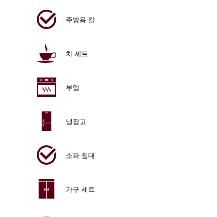
주방용 칼
차 세트
부엌
냉장고
소파 침대
가구 세트