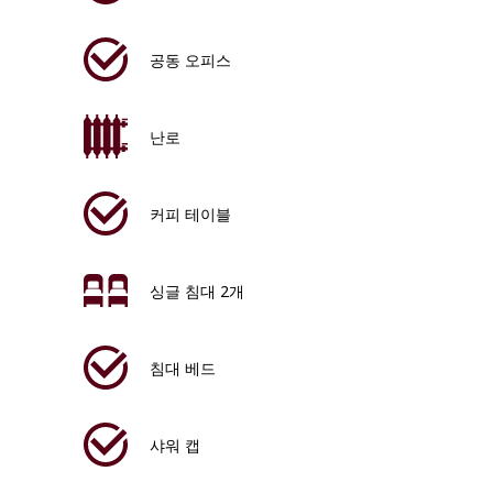
공동 오피스
난로
커피 테이블
싱글 침대 2개
침대 베드
샤워 캡