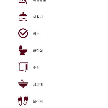
샤워기
비누
화장실
수건
싱크대
슬리퍼