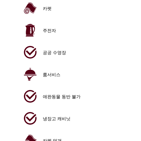
카펫
주전자
공공 수영장
룸서비스
애완동물 동반 불가
냉장고 캐비닛
카펫 덮개