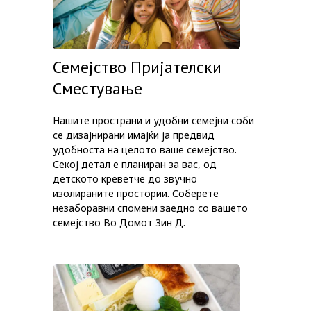
Семејство Пријателски
Сместување
Нашите пространи и удобни семејни соби
се дизајнирани имајќи ја предвид
удобноста на целото ваше семејство.
Секој детал е планиран за вас, од
детското креветче до звучно
изолираните простории. Соберете
незаборавни спомени заедно со вашето
семејство Во Домот Зин Д.