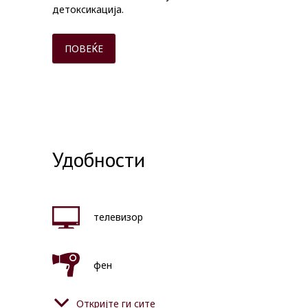
детоксикација.
ПОВЕЌЕ
Удобности
телевизор
фен
Откријте ги сите