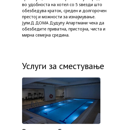
во удобноста на хотел со 5 ѕвезди што
обезбедува краток, среден и долгорочен
престој и можности за изнајмување.
Јули.Д ДОМА Дудулу Апартмани чека да
обезбедите приватна, пристојна, чиста и
мирна семејна средина.
Услуги за сместување