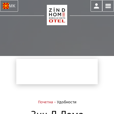
MK
Почетна
–
Удобности