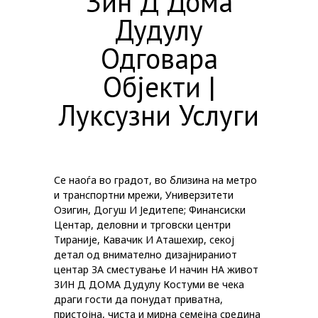
Зин Д Дома
Дудулу
Одговара
Објекти |
Луксузни Услуги
Се наоѓа во градот, во близина на метро
и транспортни мрежи, Универзитети
Озигин, Догуш И Једитепе; Финансиски
Центар, деловни и трговски центри
Тираније, Кавачик И Аташехир, секој
детал од внимателно дизајнираниот
центар ЗА сместување И начин НА живот
ЗИН Д ДОМА Дудулу Костуми ве чека
драги гости да понудат приватна,
пристојна, чиста и мирна семејна средина