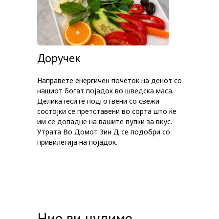
Доручек
Направете енергичен почеток на денот со
нашиот богат појадок во шведска маса.
Деликатесите подготвени со свежи
состојки се претставени во сорта што ќе
им се допадне на вашите пупки за вкус.
Утрата Во Домот Зин Д се подобри со
привилегија на појадок.
Ние ви нудиме