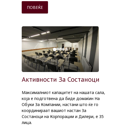
ПОВЕЌЕ
Активности За Состаноци
Максималниот капацитет на нашата сала,
која е подготвена да биде домаќин На
Обуки За Компании, настани што ќе го
координираат вашиот настан За
Состаноци на Корпорации и Дилери, е 35
лица.