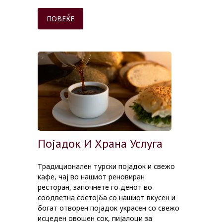
ПОВЕЌЕ
Појадок И Храна Услуга
Традиционален турски појадок и свежо
кафе, чај во нашиот реновиран
ресторан
,
започнете го денот во
соодветна состојба со нашиот вкусен и
богат отворен појадок украсен со свежо
исцеден овошен сок, пијалоци за