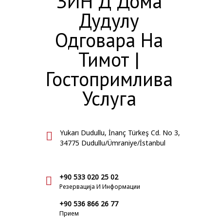
ЗИН Д Дома
Дудулу
Одговара На
Тимот |
Гостопримлива
Услуга
Yukarı Dudullu, İnanç Türkeş Cd. No 3,
34775 Dudullu/Ümraniye/İstanbul
+90 533 020 25 02
Резервација И Информации
+90 536 866 26 77
Прием