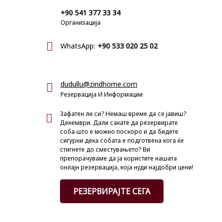
+90 541 377 33 34
Организација
WhatsApp:
+90 533 020 25 02
dudullu@zindhome.com
Резервација И Информации
Зафатен ли си? Немаш време да се јавиш?
Декември. Дали сакате да резервирате
соба што е можно поскоро и да бидете
сигурни дека собата е подготвена кога ќе
стигнете до сместувањето? Ви
препорачуваме да ја користите нашата
онлајн резервација, која нуди најдобри цени!
РЕЗЕРВИРАЈТЕ СЕГА