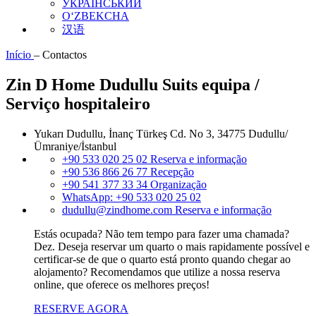
УКРАЇНСЬКИЙ
O‘ZBEKCHA
汉语
Início
–
Contactos
Zin D Home Dudullu Suits equipa /
Serviço hospitaleiro
Yukarı Dudullu, İnanç Türkeş Cd. No 3, 34775 Dudullu/
Ümraniye/İstanbul
+90 533 020 25 02
Reserva e informação
+90 536 866 26 77
Recepção
+90 541 377 33 34
Organização
WhatsApp:
+90 533 020 25 02
dudullu@zindhome.com
Reserva e informação
Estás ocupada? Não tem tempo para fazer uma chamada?
Dez. Deseja reservar um quarto o mais rapidamente possível e
certificar-se de que o quarto está pronto quando chegar ao
alojamento? Recomendamos que utilize a nossa reserva
online, que oferece os melhores preços!
RESERVE AGORA