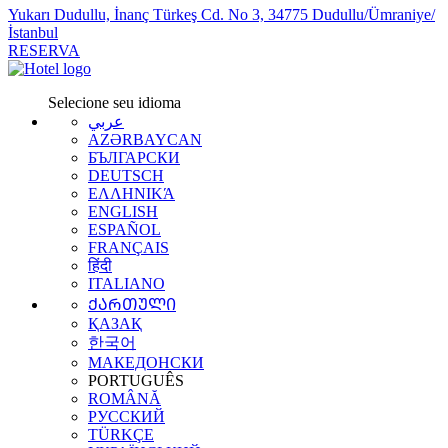
Yukarı Dudullu, İnanç Türkeş Cd. No 3, 34775 Dudullu/Ümraniye/
İstanbul
RESERVA
Selecione seu idioma
عربي
AZƏRBAYCAN
БЪЛГАРСКИ
DEUTSCH
ΕΛΛΗΝΙΚΆ
ENGLISH
ESPAÑOL
FRANÇAIS
हिंदी
ITALIANO
ᲥᲐᲠᲗᲣᲚᲘ
ҚАЗАҚ
한국어
МАКЕДОНСКИ
PORTUGUÊS
ROMÂNĂ
РУССКИЙ
TÜRKÇE