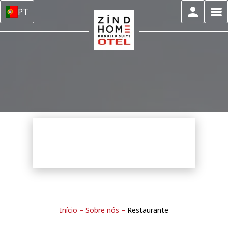
PT
Início
–
Sobre nós
–
Restaurante