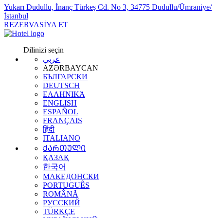
Yukarı Dudullu, İnanç Türkeş Cd. No 3, 34775 Dudullu/Ümraniye/
İstanbul
REZERVASİYA ET
Dilinizi seçin
عربي
AZƏRBAYCAN
БЪЛГАРСКИ
DEUTSCH
ΕΛΛΗΝΙΚΆ
ENGLISH
ESPAÑOL
FRANÇAIS
हिंदी
ITALIANO
ᲥᲐᲠᲗᲣᲚᲘ
ҚАЗАҚ
한국어
МАКЕДОНСКИ
PORTUGUÊS
ROMÂNĂ
РУССКИЙ
TÜRKÇE