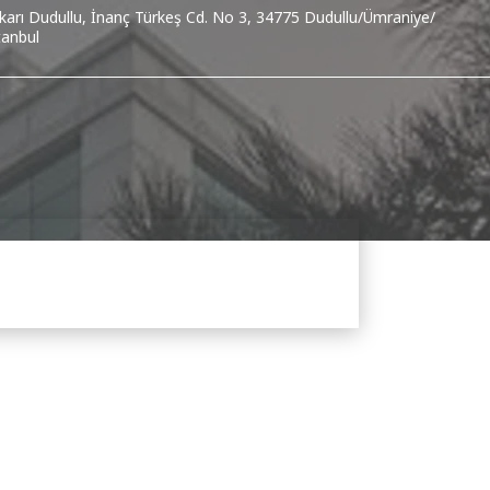
karı Dudullu, İnanç Türkeş Cd. No 3, 34775 Dudullu/Ümraniye/
tanbul