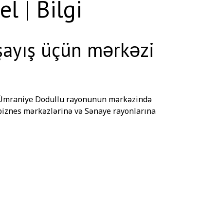
 | Bilgi
aşayış üçün mərkəzi
ır. Ümraniye Dodullu rayonunun mərkəzində
biznes mərkəzlərinə və Sənaye rayonlarına
etirə, həmçinin idman və sağlamlıq fəaliyyətləri
- 5 dəqiqəlik məsafədə, yarı Olimpiya ölçülü
 funksional məşq meydançası.
dir.