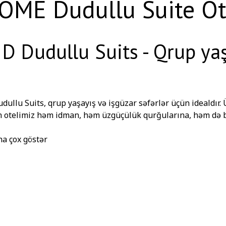
OME Dudullu Suite Otel
 D Dudullu Suits - Qrup y
udullu Suits, qrup yaşayış və işgüzar səfərlər üçün ideald
n otelimiz həm idman, həm üzgüçülük qurğularına, həm də 
ı ilə seçilir. Qonaqlarımız öz vəzifələrini asanlıqla yerinə y
ul ola bilərlər.
a çox göstər
r və idman mərkəzləri
raniye Najip Fazil bələdiyyəsinin hovuzu və idman mərkəzi 
palı hovuz, fitness və qrup dərsləri.
qaret alışqan hovuzu-7 dəqiqəlik məsafədə, qapalı hovuz və
asir şəraiti olan Casa qüllələri hovuzu 6 dəqiqəlik məsafədə