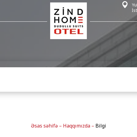
Yu
İs
Əsas səhifə
–
Haqqımızda
–
Bilgi