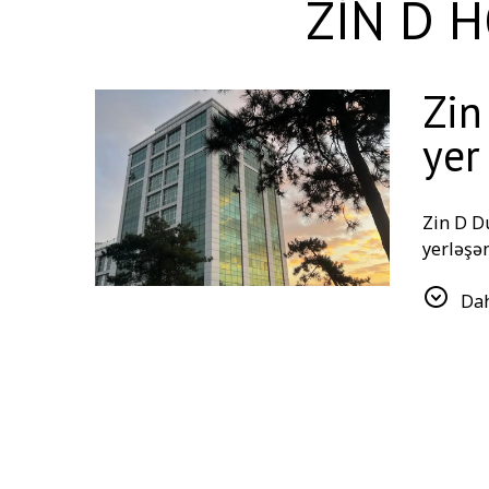
ZİN D H
Zin
yer
Zin D D
yerləşə
yaxınlığ
ilə məşğ
Dah
Hovuzla
Üm
qa
Si
Mü