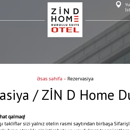
Yu
İs
Əsas səhifə
–
Rezervasiya
asiya / ZİN D Home D
ahat qalmaq!
ı təkliflər sizi yalnız otelin rəsmi saytından birbaşa Sifariş