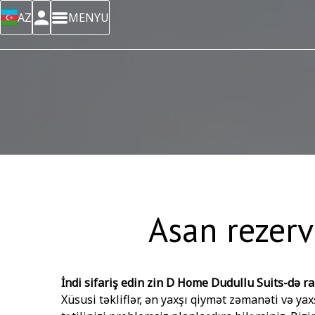
AZ
MENYU
Asan rezerv
İndi sifariş edin zin D Home Dudullu Suits-də r
Xüsusi təkliflər, ən yaxşı qiymət zəmanəti və yaxş