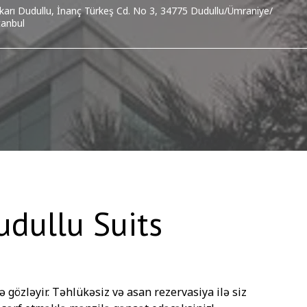
karı Dudullu, İnanç Türkeş Cd. No 3, 34775 Dudullu/Ümraniye/
tanbul
udullu Suits
lə gözləyir. Təhlükəsiz və asan rezervasiya ilə siz