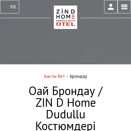
KK
Басты бет
–
Брондау
Оңай Брондау /
ZIN D Home
Dudullu
Костюмдері