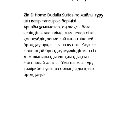
Zin D Home Dudullu Suites-те жайлы тұру
үшін қазір тапсырыс беріңіз!
Арнайы ұсыныстар, ең жақсы баға
кепілдігі және тиімді мәмілелер сізді
қонақүйдің ресми сайтынан тікелей
брондау арқылы ғана күтеді. Қауіпсіз
және оңай брондау мүмкіндігімен сіз
демалысыңызды еш қиындықсыз
жоспарлай аласыз. Ұмытылмас тұру
тәжірибесі үшін өз орныңызды қазір
брондаңыз!