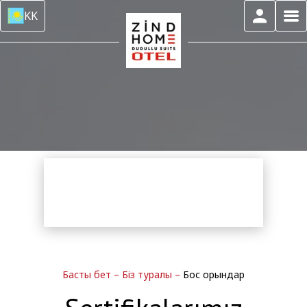
KK
Басты бет
–
Біз туралы
–
Бос орындар