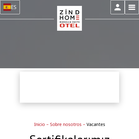
ES
Inicio
–
Sobre nosotros
–
Vacantes