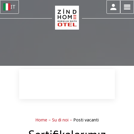
IT
Home
–
Su di noi
–
Posti vacanti