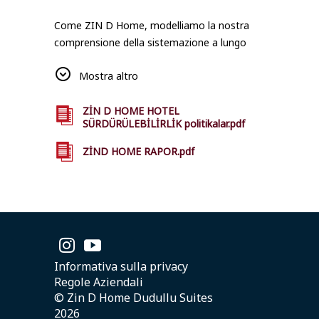
Come ZIN D Home, modelliamo la nostra
comprensione della sistemazione a lungo
termine con un approccio sensibile
Mostra altro
all'ambiente e alla società. Miriamo a fornire
un'esperienza di alloggio sostenibile ai nostri
ospiti in tutte le nostre strutture a Istanbul,
ZİN D HOME HOTEL
SÜRDÜRÜLEBİLİRLİK politikalar.pdf
dove le risorse naturali sono utilizzate in
modo efficiente, sono compatibili con la vita
ZİND HOME RAPOR.pdf
locale e. Puoi accedere ai nostri report
correlati da questa pagina.
Informativa sulla privacy
Regole Aziendali
© Zin D Home Dudullu Suites
2026