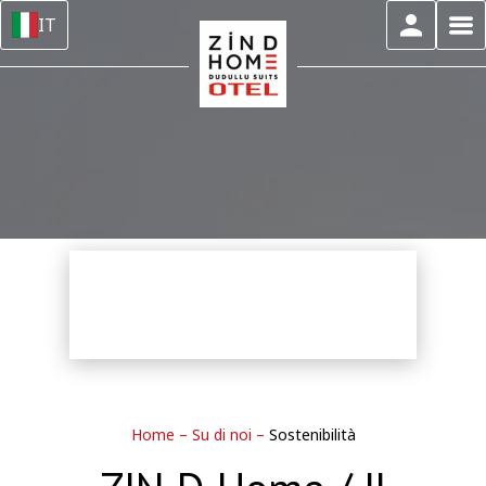
IT
Home
–
Su di noi
–
Sostenibilità