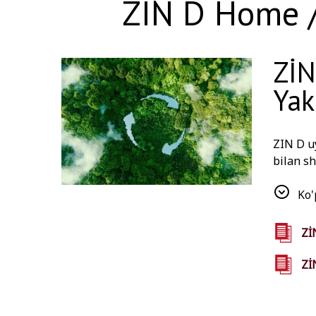
ZIN D Home /
ZİN
Yak
ZIN D u
bilan sh
Istanbu
qilganm
Ko'
Zİ
Zİ