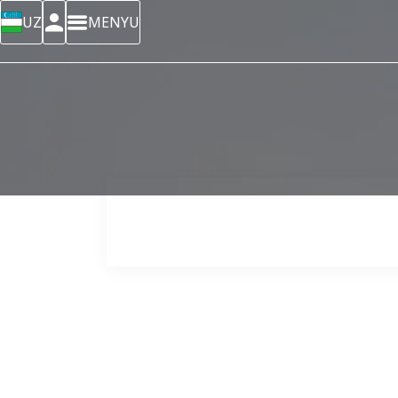
UZ
MENYU