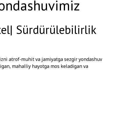
yondashuvimiz
| Sürdürülebilirlik
izni atrof-muhit va jamiyatga sezgir yondashuv
adigan, mahalliy hayotga mos keladigan va
r joy tajribasini taqdim etishni maqsad
irishingiz mumkin.