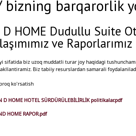
 bizning barqarorlik 
 D HOME Dudullu Suite Otel
laşımımız ve Raporlarımız
yi sifatida biz uzoq muddatli turar joy haqidagi tushuncham
akllantiramiz. Biz tabiiy resurslardan samarali foydalanil
ldagi barcha ob'ektlarimizda mehmonlarimizga barqaror tura
iz. Siz bizning tegishli hisobotlarimizga ushbu sahifadan k
proq ko'rsatish
N D HOME HOTEL SÜRDÜRÜLEBİLİRLİK politikalar.pdf
ND HOME RAPOR.pdf