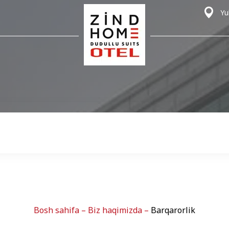
Yu
Bosh sahifa
–
Biz haqimizda
–
Barqarorlik