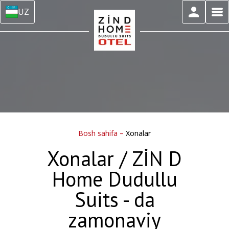
UZ
Bosh sahifa
–
Xonalar
Xonalar / ZİN D
Home Dudullu
Suits - da
zamonaviy