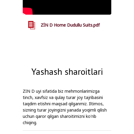
ZİN D Home Dudullu Suits.pdf
Yashash sharoitlari
ZIN D uyi sifatida biz mehmonlarimizga
tinch, xavfsiz va qulay turar joy tajribasini
taqdim etishni maqsad qilganmiz. Iltimos,
sizning turar joyingizni yanada yoqimli qilish
uchun qaror qilgan sharoitimizni ko'rib
chiqing.