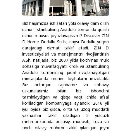
Biz haqimizda ish safari yoki oilaviy dam olish
uchun Istanbulning Anadolu tomonida qolish
uchun maxsus joy izlayapsizmi? Discover
ZİN
D Home Dudullu Suits
, qaysi Dudullu yuqori
darajadagi xizmat taklif etadi. ZIN D
investitsiyalari va menejmentni rivojlantirish
A.Sh. natijada, biz 2007 yilda ko'chmas mulk
sohasiga muvaffaqiyatli kirdik va Istanbulning
Anadolu tomonining jadal rivojlanayotgan
mintaqalarida muhim loyihalarni imzoladik.
Biz orttirgan tajribamiz va sohaviy
uskunalarimiz bilan biz ishonchni
ta'minlaydigan va qisqa vaqt ichida afzal
ko'riladigan kompaniyaga aylandik. 2016 yil
iyul oyida biz qisqa, o'rta va uzoq muddatli
yashashni taklif qiladigan 5 yulduzli
mehmonxonada xususiy, munosib, toza va
tinch oilaviy muhitni taklif qiladigan joyni