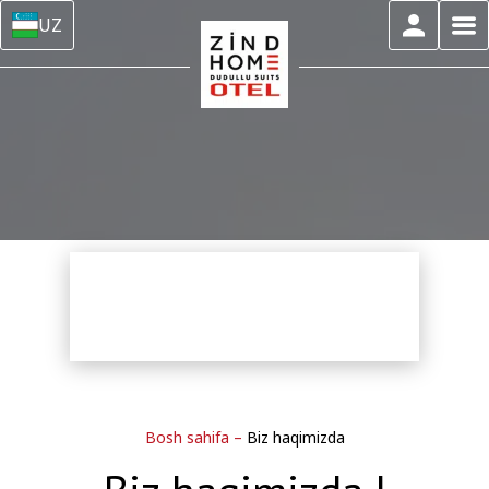
UZ
Bosh sahifa
–
Biz haqimizda