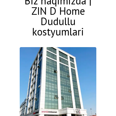
Biz haqimizda |
ZIN D Home
Dudullu
kostyumlari