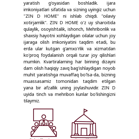
yaratish g'oyasidan boshladik. ijara
imkoniyatlari sifatida va sizning uyingiz uchun
"ZIN D HOME" ni ishlab chiqdi. "oilaviy
xotirjamlik". ZIN D HOME o'z uy sharoitida
qulaylik, osoyishtalik, ishonch, Mehribonlik va
shaxsiy hayotni xohlaydigan oilalar uchun joy
ijaraga olish imkoniyatini taqdim etadi, bu
erda ular kutgan g'amxo'rlik va xizmatdan
ko'proq foydalanish orqali turar joy qilishlari
mumkin. Kvartiralarning har birining dizayni
dam olish haqiqiy zavq bag'ishlaydigan noyob
muhit yaratishga muvaffaq bo'lsa-da, bizning
muassasamiz tomonidan taqdim etilgan
yana bir afzallik uning joylashuvidir. ZIN D
uyida tinch va mehribon kunlar bo'lishingizni
tilaymiz.