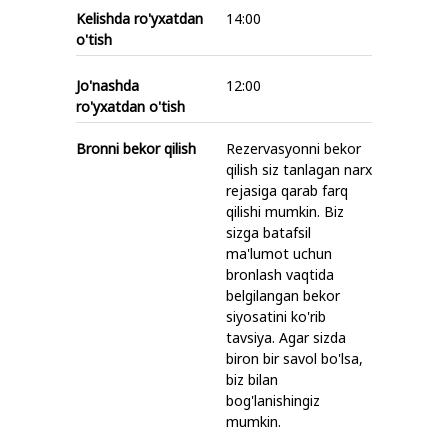
Kelishda ro'yxatdan
14:00
o'tish
Jo'nashda
12:00
ro'yxatdan o'tish
Bronni bekor qilish
Rezervasyonni bekor
qilish siz tanlagan narx
rejasiga qarab farq
qilishi mumkin. Biz
sizga batafsil
ma'lumot uchun
bronlash vaqtida
belgilangan bekor
siyosatini ko'rib
tavsiya. Agar sizda
biron bir savol bo'lsa,
biz bilan
bog'lanishingiz
mumkin.