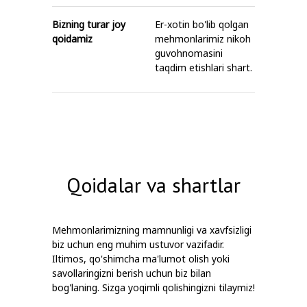
Bizning turar joy
Er-xotin bo'lib qolgan
qoidamiz
mehmonlarimiz nikoh
guvohnomasini
taqdim etishlari shart.
Qoidalar va shartlar
Mehmonlarimizning mamnunligi va xavfsizligi
biz uchun eng muhim ustuvor vazifadir.
Iltimos, qo'shimcha ma'lumot olish yoki
savollaringizni berish uchun biz bilan
bog'laning. Sizga yoqimli qolishingizni tilaymiz!