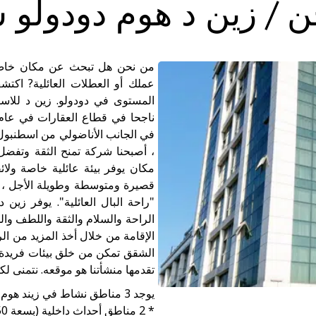
 / زين د هوم دودولو
من نحن هل تبحث عن مكان خاص ل
عملك أو العطلات العائلية? اكتش
في الجانب الأناضولي من اسطنبول. م
قصيرة ومتوسطة وطويلة الأجل ، 
"راحة البال العائلية". يوفر زين
الراحة والسلام والثقة واللطف وال
الإقامة من خلال أخذ المزيد من ال
الشقق تمكن من خلق بيئات فريدة 
تقدمها منشأتنا هو موقعه. نتمنى لك
يوجد 3 مناطق نشاط في زيند هوم دودولو:
* 2 مناطق أحداث داخلية (بسعة 150 و 500 شخص)