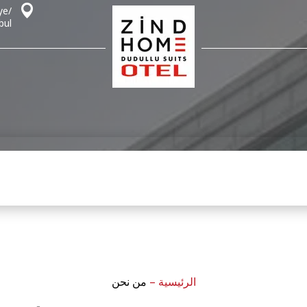
ye/
bul
الرئيسية
–
من نحن