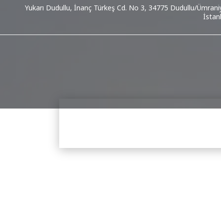
Yukarı Dudullu, İnanç Türkeş Cd. No 3, 34775 Dudullu/Ümrani
İstan