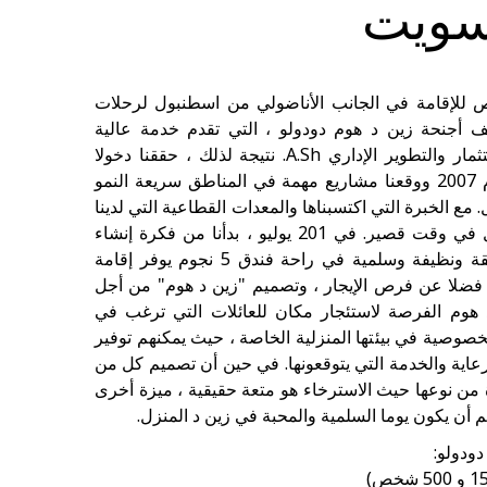
 سويت
لإقامة في الجانب الأناضولي من اسطنبول لرحلات
ف أجنحة زين د هوم دودولو ، التي تقدم خدمة عالية
المستوى في دودولو. زين د للاستثمار والتطوير الإداري A.Sh. نتيجة لذلك ، حققنا دخولا
ناجحا في قطاع العقارات في عام 2007 ووقعنا مشاريع مهمة في المناطق سريعة النمو
ع الخبرة التي اكتسبناها والمعدات القطاعية التي لدينا
، أصبحنا شركة تمنح الثقة وتفضل في وقت قصير. في 201 يوليو ، بدأنا من فكرة إنشاء
مكان يوفر بيئة عائلية خاصة ولائقة ونظيفة وسلمية في راحة فندق 5 نجوم يوفر إقامة
فضلا عن فرص الإيجار ، وتصميم "زين د هوم" من أجل
 د هوم الفرصة لاستئجار مكان للعائلات التي ترغب في
خصوصية في بيئتها المنزلية الخاصة ، حيث يمكنهم توفير
رعاية والخدمة التي يتوقعونها. في حين أن تصميم كل من
من نوعها حيث الاسترخاء هو متعة حقيقية ، ميزة أخرى
م أن يكون يوما السلمية والمحبة في زين د المنزل.