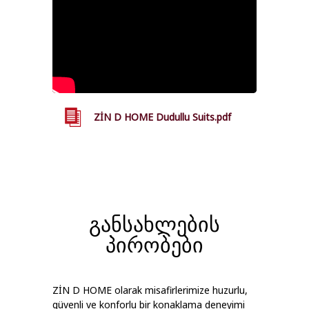
ZİN D HOME Dudullu Suits.pdf
განსახლების
პირობები
ZİN D HOME olarak misafirlerimize huzurlu,
güvenli ve konforlu bir konaklama deneyimi