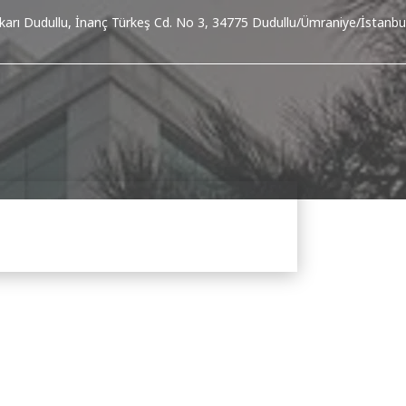
karı Dudullu, İnanç Türkeş Cd. No 3, 34775 Dudullu/Ümraniye/İstanbu