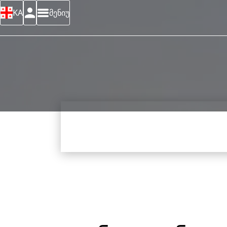
KA
მენიუ