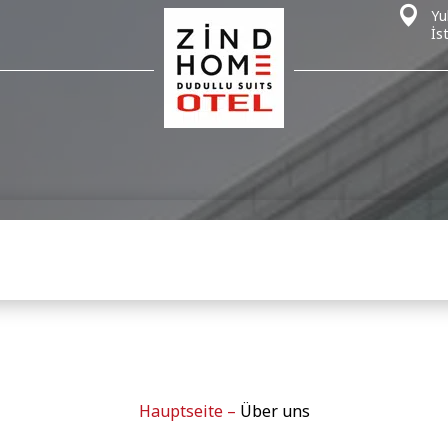
Yu
İs
Hauptseite
–
Über uns