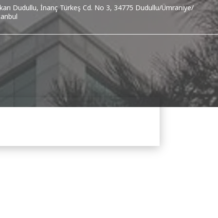
karı Dudullu, İnanç Türkeş Cd. No 3, 34775 Dudullu/Ümraniye/
tanbul