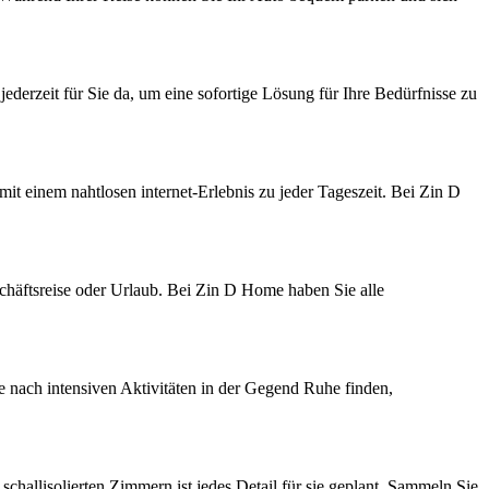
ederzeit für Sie da, um eine sofortige Lösung für Ihre Bedürfnisse zu
t einem nahtlosen internet-Erlebnis zu jeder Tageszeit. Bei Zin D
schäftsreise oder Urlaub. Bei Zin D Home haben Sie alle
e nach intensiven Aktivitäten in der Gegend Ruhe finden,
allisolierten Zimmern ist jedes Detail für sie geplant. Sammeln Sie