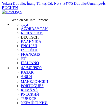
Yukarı Dudullu, İnanç Türkeş Cd. No 3, 34775 Dudullu/Ümraniye/İs
BUCHEN
Wählen Sie Ihre Sprache
عربي
AZƏRBAYCAN
БЪЛГАРСКИ
DEUTSCH
ΕΛΛΗΝΙΚΆ
ENGLISH
ESPAÑOL
FRANÇAIS
हिंदी
ITALIANO
ᲥᲐᲠᲗᲣᲚᲘ
ҚАЗАҚ
한국어
МАКЕДОНСКИ
PORTUGUÊS
ROMÂNĂ
РУССКИЙ
TÜRKÇE
УКРАЇНСЬКИЙ