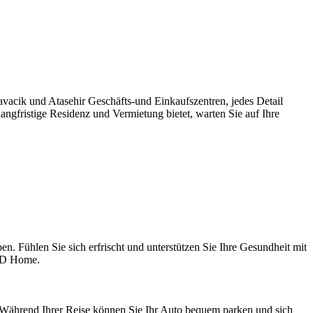
vacik und Atasehir Geschäfts-und Einkaufszentren, jedes Detail
ngfristige Residenz und Vermietung bietet, warten Sie auf Ihre
n. Fühlen Sie sich erfrischt und unterstützen Sie Ihre Gesundheit mit
n D Home.
. Während Ihrer Reise können Sie Ihr Auto bequem parken und sich