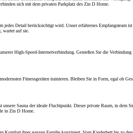
verbinden sich mit dem privaten Parkplatz des Zin D Home.
 jedes Detail berücksichtigt wird. Unser erfahrenes Empfangsteam ist j
 wartet auf sie.
unserer High-Speed-Internetverbindung. Genießen Sie die Verbindung mi
modernsten Fitnessgeräten trainieren. Bleiben Sie in Form, egal ob Ge
st unsere Sauna der ideale Fluchtpunkt. Dieser private Raum, in dem Si
ele in Zin D Home.
mfort ihrer ganzen Familie konzipiert. Vom Kinderbett bis zu den sch