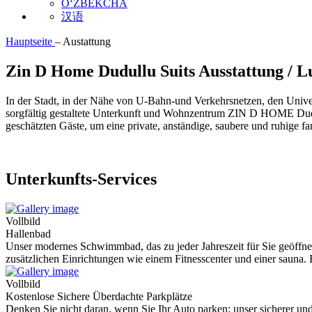
O‘ZBEKCHA
汉语
Hauptseite
–
Austattung
Zin D Home Dudullu Suits Ausstattung / L
In der Stadt, in der Nähe von U-Bahn-und Verkehrsnetzen, den Unive
sorgfältig gestaltete Unterkunft und Wohnzentrum ZIN D HOME Dudullu
geschätzten Gäste, um eine private, anständige, saubere und ruhige f
Unterkunfts-Services
Vollbild
Hallenbad
Unser modernes Schwimmbad, das zu jeder Jahreszeit für Sie geöffnet 
zusätzlichen Einrichtungen wie einem Fitnesscenter und einer sauna.
Vollbild
Kostenlose Sichere Überdachte Parkplätze
Denken Sie nicht daran, wenn Sie Ihr Auto parken; unser sicherer u