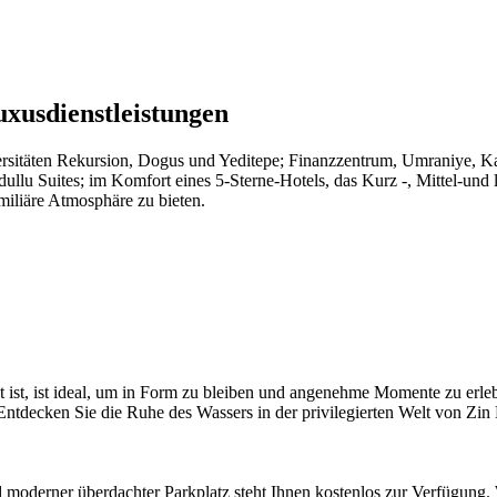
uxusdienstleistungen
rsitäten Rekursion, Dogus und Yeditepe; Finanzzentrum, Umraniye, Ka
 Suites; im Komfort eines 5-Sterne-Hotels, das Kurz -, Mittel-und la
amiliäre Atmosphäre zu bieten.
ist, ist ideal, um in Form zu bleiben und angenehme Momente zu erlebe
 Entdecken Sie die Ruhe des Wassers in der privilegierten Welt von Zi
nd moderner überdachter Parkplatz steht Ihnen kostenlos zur Verfügung