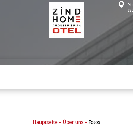
Yu
İs
Hauptseite
–
Über uns
–
Fotos