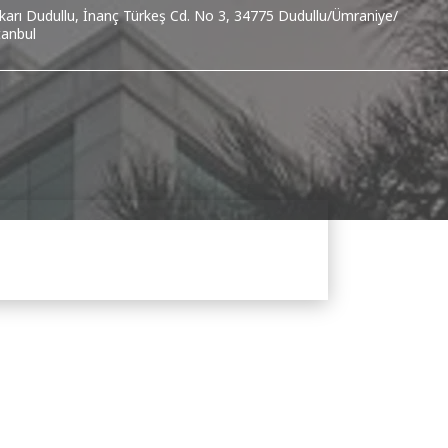
karı Dudullu, İnanç Türkeş Cd. No 3, 34775 Dudullu/Ümraniye/
tanbul