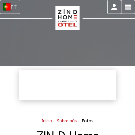
PT
Início
–
Sobre nós
–
Fotos