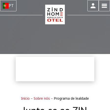
PT
Início
–
Sobre nós
–
Programa de lealdade