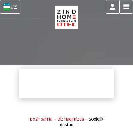
UZ
Bosh sahifa
–
Biz haqimizda
–
Sodiqlik
dasturi