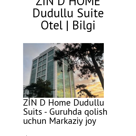
ZİN D HOME
Dudullu Suite
Otel | Bilgi
ZİN D Home Dudullu
Suits - Guruhda qolish
uchun Markaziy joy