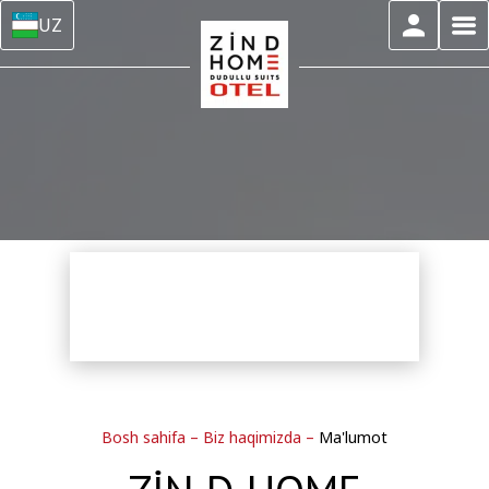
UZ
Bosh sahifa
–
Biz haqimizda
–
Ma'lumot