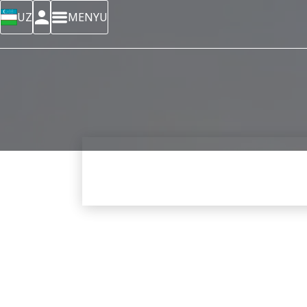
UZ
MENYU