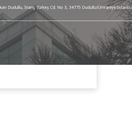
karı Dudullu, İnanç Türkeş Cd. No 3, 34775 Dudullu/Ümraniye/İstanbu