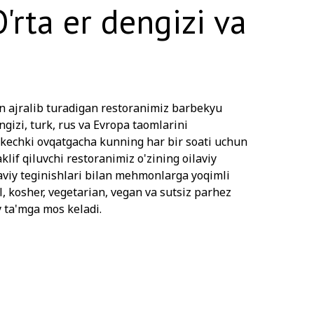
'rta er dengizi va
n ajralib turadigan restoranimiz barbekyu
engizi, turk, rus va Evropa taomlarini
 kechki ovqatgacha kunning har bir soati uchun
lif qiluvchi restoranimiz o'zining oilaviy
aviy teginishlari bilan mehmonlarga yoqimli
l, kosher, vegetarian, vegan va sutsiz parhez
y ta'mga mos keladi.