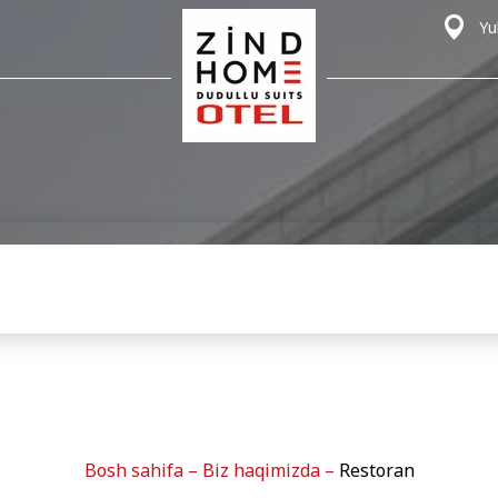
Yu
Bosh sahifa
–
Biz haqimizda
–
Restoran