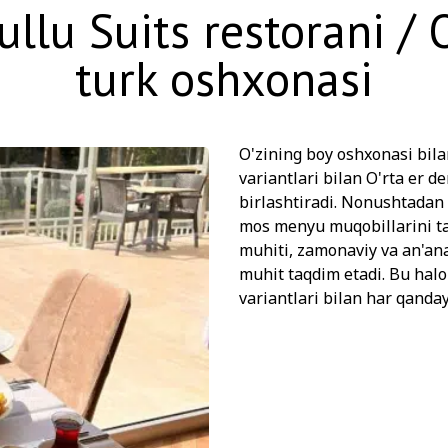
u Suits restorani / O
turk oshxonasi
O'zining boy oshxonasi bila
variantlari bilan O'rta er d
birlashtiradi. Nonushtadan
mos menyu muqobillarini tak
muhiti, zamonaviy va an'an
muhit taqdim etadi. Bu halo
variantlari bilan har qanda