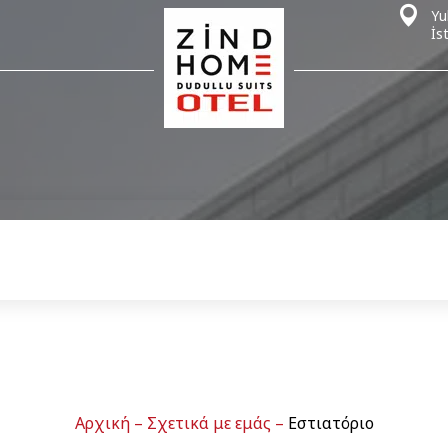
Yu
İs
Αρχική
–
Σχετικά με εμάς
–
Εστιατόριο