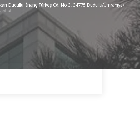
karı Dudullu, İnanç Türkeş Cd. No 3, 34775 Dudullu/Ümraniye/
tanbul