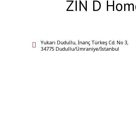
ZIN D Home
Yukarı Dudullu, İnanç Türkeş Cd. No 3,
34775 Dudullu/Ümraniye/İstanbul