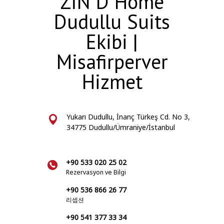
ZİN D Home
Dudullu Suits
Ekibi |
Misafirperver
Hizmet
Yukarı Dudullu, İnanç Türkeş Cd. No 3,
34775 Dudullu/Ümraniye/İstanbul
+90 533 020 25 02
Rezervasyon ve Bilgi
+90 536 866 26 77
리셉션
+90 541 377 33 34