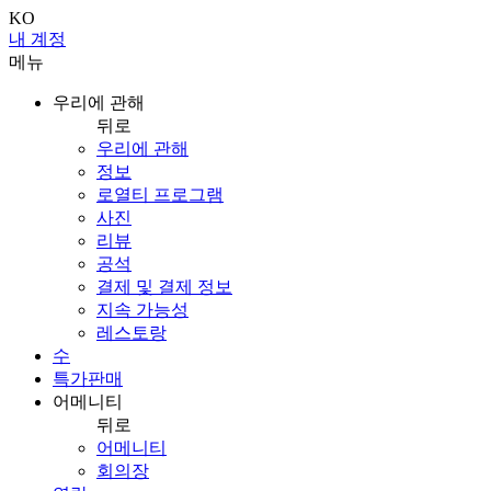
KO
내 계정
메뉴
우리에 관해
뒤로
우리에 관해
정보
로열티 프로그램
사진
리뷰
공석
결제 및 결제 정보
지속 가능성
레스토랑
수
특가판매
어메니티
뒤로
어메니티
회의장