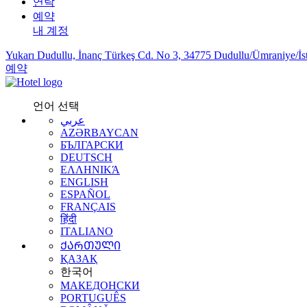
연락
예약
내 계정
Yukarı Dudullu, İnanç Türkeş Cd. No 3, 34775 Dudullu/Ümraniye/İs
예약
언어 선택
عربي
AZƏRBAYCAN
БЪЛГАРСКИ
DEUTSCH
ΕΛΛΗΝΙΚΆ
ENGLISH
ESPAÑOL
FRANÇAIS
हिंदी
ITALIANO
ᲥᲐᲠᲗᲣᲚᲘ
ҚАЗАҚ
한국어
МАКЕДОНСКИ
PORTUGUÊS