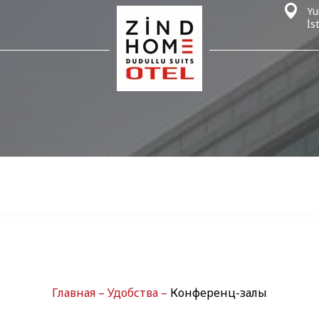
Yu
İs
Главная
–
Удобства
–
Конференц-залы