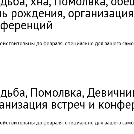
дьба, хна, Помолвка, обе
ь рождения, организация
нференций
ействительны до февраля, специально для вашего само
дьба, Помолвка, Девични
анизация встреч и конф
ействительны до февраля, специально для вашего само