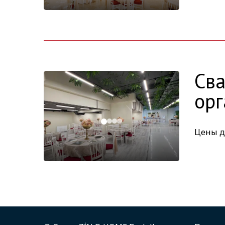
Сва
орг
Цены д