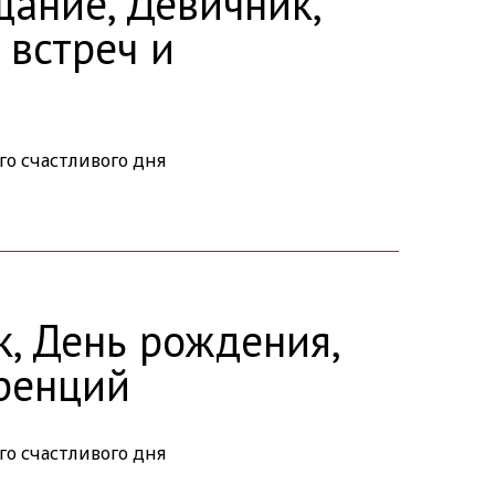
щание, Девичник,
 встреч и
го счастливого дня
к, День рождения,
еренций
го счастливого дня