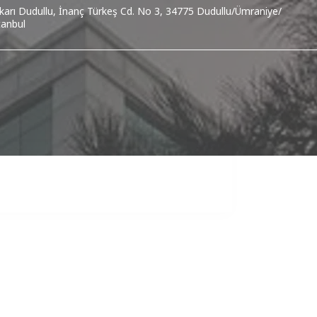
karı Dudullu, İnanç Türkeş Cd. No 3, 34775 Dudullu/Ümraniye/
tanbul