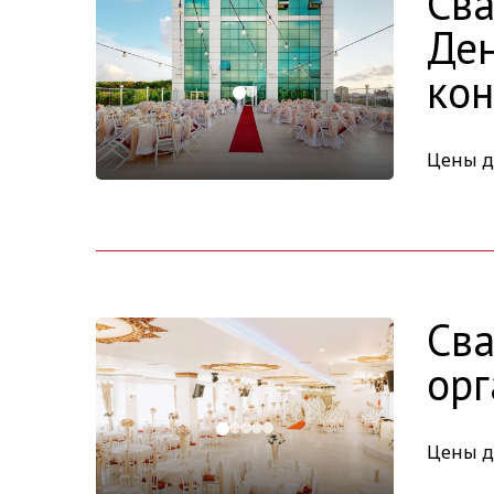
Сва
Ден
ко
Цены д
Сва
орг
Цены д