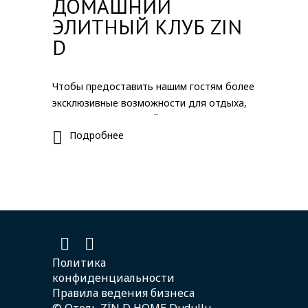
ДОМАШНИЙ
ЭЛИТНЫЙ КЛУБ ZIN
D
Чтобы предоставить нашим гостям более
эксклюзивные возможности для отдыха,
мы создали ЭЛИТНЫЙ клуб ZIN D HOME!
Подробнее
Благодаря этой программе вы можете
воспользоваться специальными скидками
и льготами, действующими во всех
отелях ZIN D HOME в Алемдаге, Чекмекее
и Дудуллу.
Уровни лояльности и преимущества:
* Базовый (базовый) уровень: скидка 2% с
первого момента вашего членства.
Политика
* Серебряный (серебряный) уровень:
конфиденциальности
скидка 5% после 25 ночей проживания.
Правила ведения бизнеса
• Золотой (золотой) уровень: скидка 10%