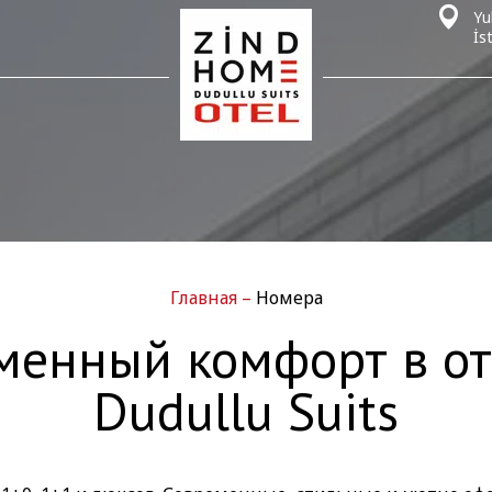
Yu
İs
Главная
–
Номера
менный комфорт в о
Dudullu Suits