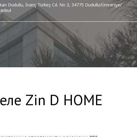
karı Dudullu, İnanç Türkeş Cd. No 3, 34775 Dudullu/Ümraniye/
tanbul
теле Zin D HOME