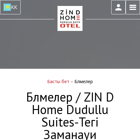
KK
Басты бет
–
Бөлмелер
Бөлмелер / ZIN D
Home Dudullu
Suites-Тегі
Заманауи