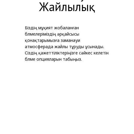
Жайлылық
Біздің мұқият жобаланған
бөлмелеріміздің әрқайсысы
қонақтарымызға заманауи
атмосферада жайлы тұруды ұсынады.
Сіздің қажеттіліктеріңізге сәйкес келетін
бөлме опцияларын табыңыз.