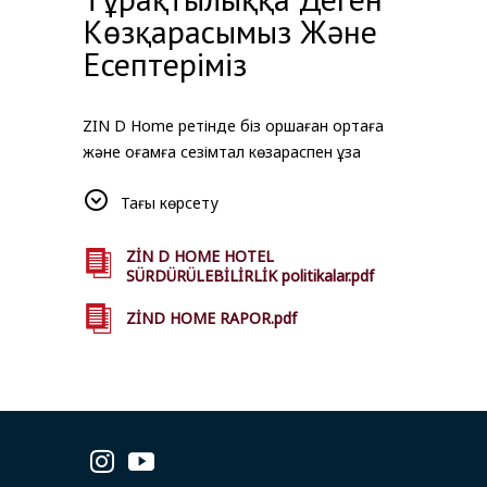
Көзқарасымыз Және
Есептеріміз
ZIN D Home ретінде біз қоршаған ортаға
және қоғамға сезімтал көзқараспен ұзақ
мерзімді орналастыру туралы түсінігімізді
Тағы көрсету
қалыптастырамыз. Біз стамбулдағы табиғи
ресурстар тиімді пайдаланылатын,
жергілікті өмірмен үйлесімді және барлық
ZİN D HOME HOTEL
SÜRDÜRÜLEBİLİRLİK politikalar.pdf
нысандарымызда қонақтарымызға тұрақты
тұру тәжірибесін ұсынуға тырысамыз.
ZİND HOME RAPOR.pdf
Қатысты есептерімізге осы беттен қол
жеткізе аласыз.