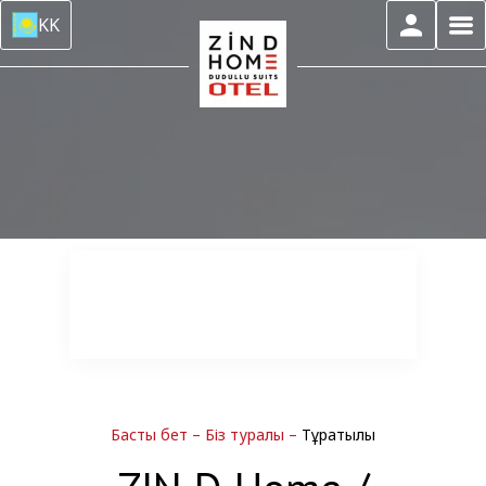
KK
Басты бет
–
Біз туралы
–
Тұрақтылық