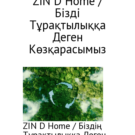
ZIN D Home /
Біздің
Тұрақтылыққа
Деген
Көзқарасымыз
ZIN D Home / Біздің
Тұрақтылыққа Деген