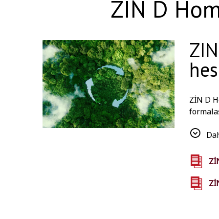
ZIN D Hom
ZIN
hes
ZİN D H
formalaş
istifadə
ola bilə
Dah
Zİ
Zİ