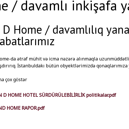
e / davamlı inkişafa 
 D Home / davamlılıq yan
abatlarımız
ome-da ətraf mühit və icma nəzərə alınmaqla uzunmüddətl
dırırıq. İstanbuldakı bütün obyektlərimizdə qonaqlarımıza 
 edərək ekoloji cəhətdən təmiz otaqlar təqdim etməyə çalışı
rsiniz.
a çox göstər
N D HOME HOTEL SÜRDÜRÜLEBİLİRLİK politikalar.pdf
ND HOME RAPOR.pdf