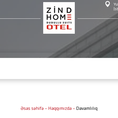
Yu
İs
Əsas səhifə
–
Haqqımızda
–
Davamlılıq