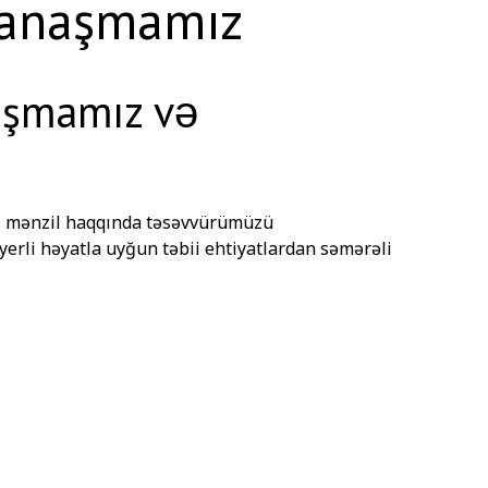
yanaşmamız
aşmamız və
i mənzil haqqında təsəvvürümüzü
yerli həyatla uyğun təbii ehtiyatlardan səmərəli
rıq. Bu səhifədəki müvafiq hesabatlarımıza daxil