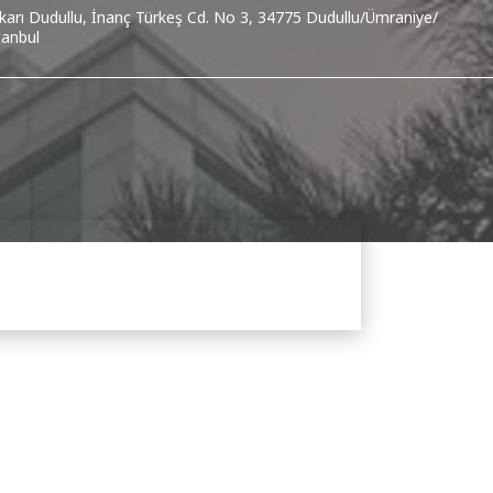
karı Dudullu, İnanç Türkeş Cd. No 3, 34775 Dudullu/Ümraniye/
tanbul