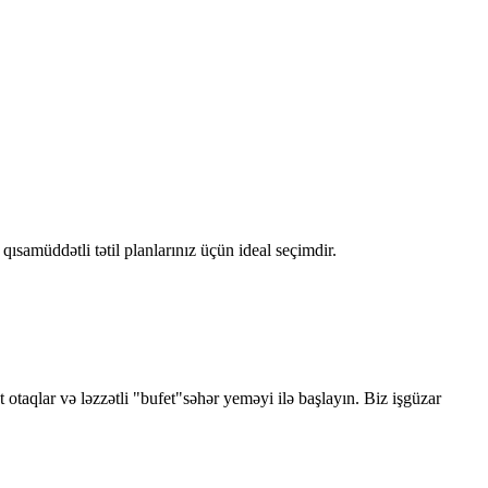
qısamüddətli tətil planlarınız üçün ideal seçimdir.
taqlar və ləzzətli "bufet"səhər yeməyi ilə başlayın. Biz işgüzar