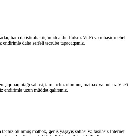
rlər, həm də istirahət üçün idealdır. Pulsuz Vi-Fi və müasir mebel
endirimlə daha sərfəli təcrübə tapacaqsınız.
Geniş qonaq otağı sahəsi, tam təchiz olunmuş mətbəx və pulsuz Vi-Fi
aiz endirimlə uzun müddət qalırsınız.
təchiz olunmuş mətbəx, geniş yaşayış sahəsi və fasiləsiz İnternet