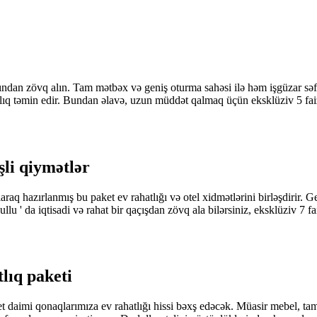
ından zövq alın. Tam mətbəx və geniş oturma sahəsi ilə həm işgüzar səfə
q təmin edir. Bundan əlavə, uzun müddət qalmaq üçün eksklüziv 5 faiz 
şli qiymətlər
aq hazırlanmış bu paket ev rahatlığı və otel xidmətlərini birləşdirir. 
llu ' da iqtisadi və rahat bir qaçışdan zövq ala bilərsiniz, eksklüziv 7 f
lıq paketi
daimi qonaqlarımıza ev rahatlığı hissi bəxş edəcək. Müasir mebel, tam 