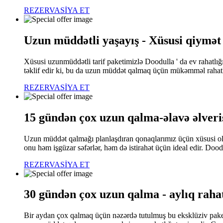
REZERVASİYA ET
Uzun müddətli yaşayış - Xüsusi qiymət
Xüsusi uzunmüddətli tarif paketimizlə Doodulla ' da ev rahatlığ
təklif edir ki, bu da uzun müddət qalmaq üçün mükəmməl rahatlı
REZERVASİYA ET
15 gündən çox uzun qalma-əlavə əlveri
Uzun müddət qalmağı planlaşdıran qonaqlarımız üçün xüsusi olar
onu həm işgüzar səfərlər, həm də istirahət üçün ideal edir. Doodu
REZERVASİYA ET
30 gündən çox uzun qalma - aylıq rahat
Bir aydan çox qalmaq üçün nəzərdə tutulmuş bu eksklüziv paket 