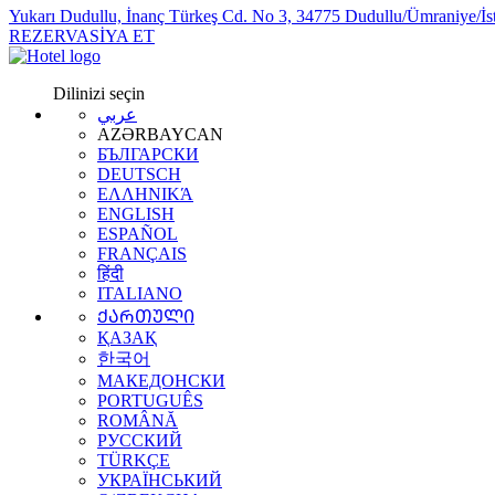
Yukarı Dudullu, İnanç Türkeş Cd. No 3, 34775 Dudullu/Ümraniye/İs
REZERVASİYA ET
Dilinizi seçin
عربي
AZƏRBAYCAN
БЪЛГАРСКИ
DEUTSCH
ΕΛΛΗΝΙΚΆ
ENGLISH
ESPAÑOL
FRANÇAIS
हिंदी
ITALIANO
ᲥᲐᲠᲗᲣᲚᲘ
ҚАЗАҚ
한국어
МАКЕДОНСКИ
PORTUGUÊS
ROMÂNĂ
РУССКИЙ
TÜRKÇE
УКРАЇНСЬКИЙ