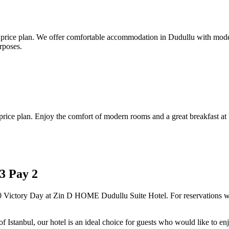
le price plan. We offer comfortable accommodation in Dudullu with mo
rposes.
 price plan. Enjoy the comfort of modern rooms and a great breakfast 
3 Pay 2
0 Victory Day at Zin D HOME Dudullu Suite Hotel. For reservations wi
of Istanbul, our hotel is an ideal choice for guests who would like to e