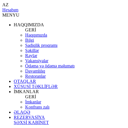
AZ
Hesabım
MENYU
HAQQIMIZDA
GERİ
Haqqımızda
Bilgi
Sadiqlik proqramı
Şəkillər
Rəylər
Vakansiyalar
Ödəmə və ödəmə məlumatı
Davamlılıq
Restoranlar
OTAQLAR
XÜSUSİ TƏKLİFLƏR
İMKANLAR
GERİ
İmkanlar
Konfrans zalı
ƏLAQƏ
REZERVASİYA
ŞƏXSİ KABİNET