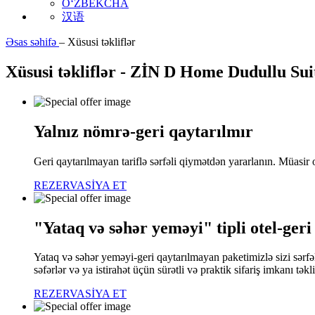
O‘ZBEKCHA
汉语
Əsas səhifə
–
Xüsusi təkliflər
Xüsusi təkliflər - ZİN D Home Dudullu Suit
Yalnız nömrə-geri qaytarılmır
Geri qaytarılmayan tariflə sərfəli qiymətdən yararlanın. Müasir 
REZERVASİYA ET
"Yataq və səhər yeməyi" tipli otel-geri
Yataq və səhər yeməyi-geri qaytarılmayan paketimizlə sizi sərfə
səfərlər və ya istirahət üçün sürətli və praktik sifariş imkanı təkli
REZERVASİYA ET