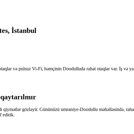
es, İstanbul
otaqlar və pulsuz Vi-Fi, həmçinin Doodulluda rahat otaqlar var. İş və ya 
 qaytarılmır
li qiymətlər gözləyir. Gününüzü umraniye-Doodullu məhəlləsində, rahat o
f edirik.