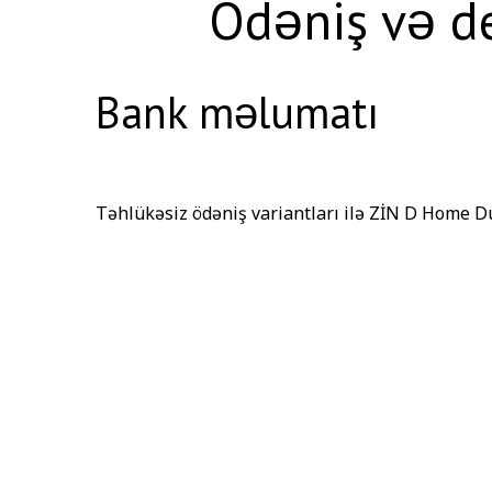
Ödəniş və de
Bank məlumatı
Təhlükəsiz ödəniş variantları ilə ZİN D Home D