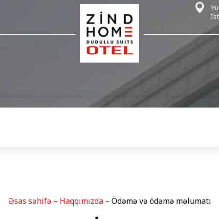
Yu
İs
Əsas səhifə
–
Haqqımızda
–
Ödəmə və ödəmə məlumatı