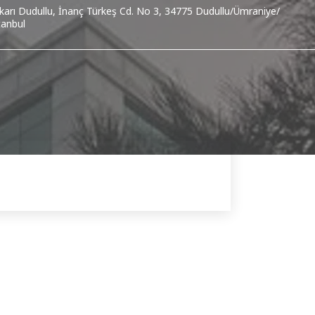
karı Dudullu, İnanç Türkeş Cd. No 3, 34775 Dudullu/Ümraniye/
tanbul